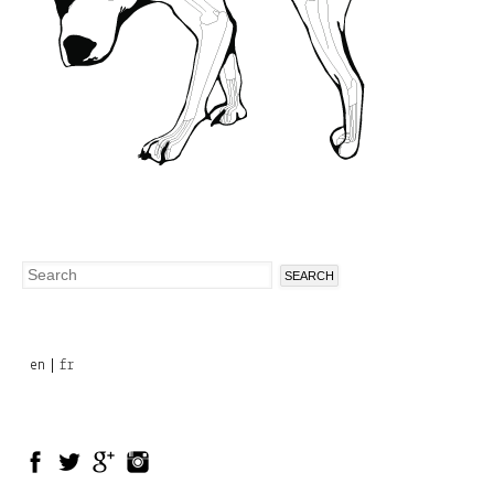
Search
Search
form
en
fr