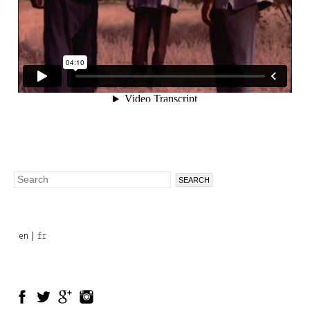
Search
Search
form
en
fr