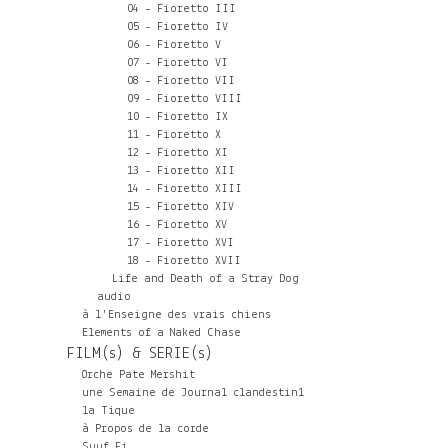
04 - Fioretto III
05 - Fioretto IV
06 - Fioretto V
07 - Fioretto VI
08 - Fioretto VII
09 - Fioretto VIII
10 - Fioretto IX
11 - Fioretto X
12 - Fioretto XI
13 - Fioretto XII
14 - Fioretto XIII
15 - Fioretto XIV
16 - Fioretto XV
17 - Fioretto XVI
18 - Fioretto XVII
Life and Death of a Stray Dog
audio
à l'Enseigne des vrais chiens
Elements of a Naked Chase
FILM(s) & SERIE(s)
Orche Pate Mershit
une Semaine de Journal clandestin1
la Tique
à Propos de la corde
Suuf Fi