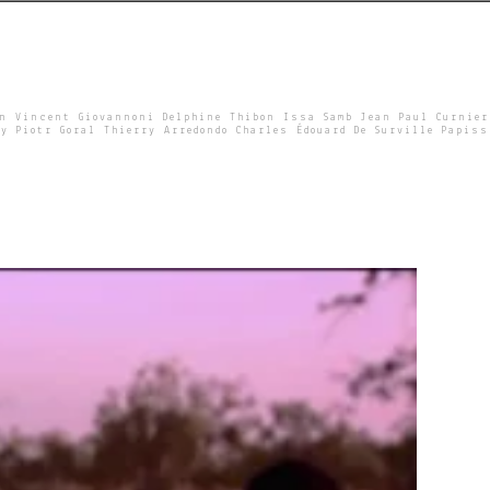
un Vincent Giovannoni Delphine Thibon Issa Samb Jean Paul Curnier
y Piotr Goral Thierry Arredondo Charles Édouard De Surville Papiss