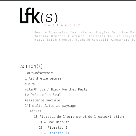
Ronnie Dimatulac Jean Michel Bruyère Delphine Va
Martine Brunott Florence Drachsler Louise Bruyèr
Mbaye Salah Khouiel Richard Castelli Alexandre S
L
F
ACTION(s)
K
Tour-Réservoir
l'Art d'être pauvre
m.o.v.
S
vitaNONnova / Black Panther Party
Le Préau d'un Seul
Assistante sociale
l’Insulte faite au paysage
séries
18 Fioretti de l'errance et de l'extermination
01 - une Dispute
02 - Fioretto I
03 - Fioretto II