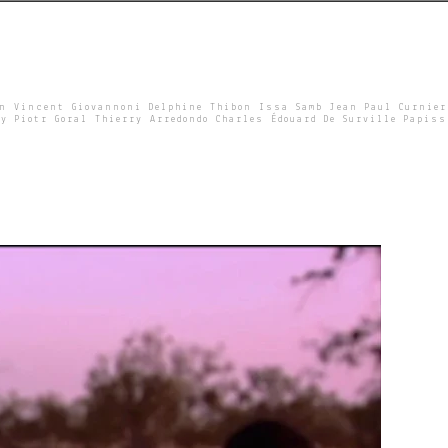
un Vincent Giovannoni Delphine Thibon Issa Samb Jean Paul Curnier
y Piotr Goral Thierry Arredondo Charles Édouard De Surville Papiss