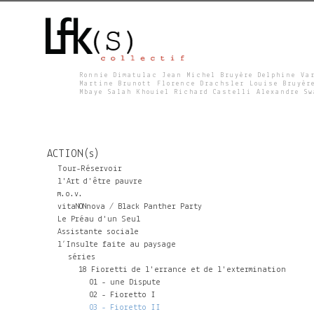
Ronnie Dimatulac Jean Michel Bruyère Delphine Va
Martine Brunott Florence Drachsler Louise Bruyèr
Mbaye Salah Khouiel Richard Castelli Alexandre S
L
F
ACTION(s)
K
Tour-Réservoir
l'Art d'être pauvre
m.o.v.
S
vitaNONnova / Black Panther Party
Le Préau d'un Seul
Assistante sociale
l’Insulte faite au paysage
séries
18 Fioretti de l'errance et de l'extermination
01 - une Dispute
02 - Fioretto I
03 - Fioretto II