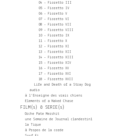
04 - Fioretto III
05 - Fioretto IV
06 - Fioretto V
07 - Fioretto VI
08 - Fioretto VII
09 - Fioretto VIII
10 - Fioretto IX
11 - Fioretto X
12 - Fioretto XI
13 - Fioretto XII
14 - Fioretto XIII
15 - Fioretto XIV
16 - Fioretto XV
17 - Fioretto XVI
18 - Fioretto XVII
Life and Death of a Stray Dog
audio
à l'Enseigne des vrais chiens
Elements of a Naked Chase
FILM(s) & SERIE(s)
Orche Pate Mershit
une Semaine de Journal clandestin1
la Tique
à Propos de la corde
Suuf Fi