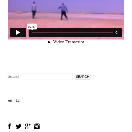
Search
Search
form
en
fr