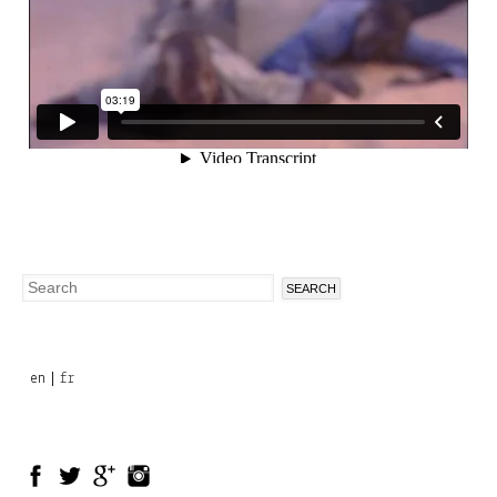
Search
Search
form
en
fr