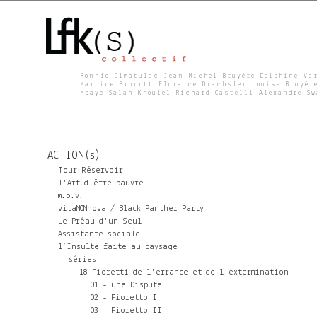
Ronnie Dimatulac Jean Michel Bruyère Delphine Va
Martine Brunott Florence Drachsler Louise Bruyèr
Mbaye Salah Khouiel Richard Castelli Alexandre S
L
F
ACTION(s)
K
Tour-Réservoir
l'Art d'être pauvre
m.o.v.
S
vitaNONnova / Black Panther Party
Le Préau d'un Seul
Assistante sociale
l’Insulte faite au paysage
séries
18 Fioretti de l'errance et de l'extermination
01 - une Dispute
02 - Fioretto I
03 - Fioretto II