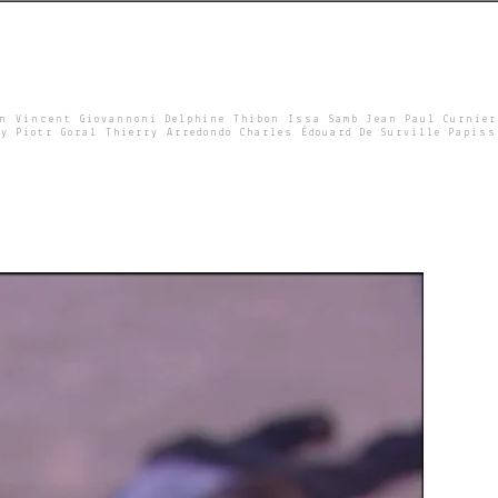
un Vincent Giovannoni Delphine Thibon Issa Samb Jean Paul Curnier
y Piotr Goral Thierry Arredondo Charles Édouard De Surville Papiss