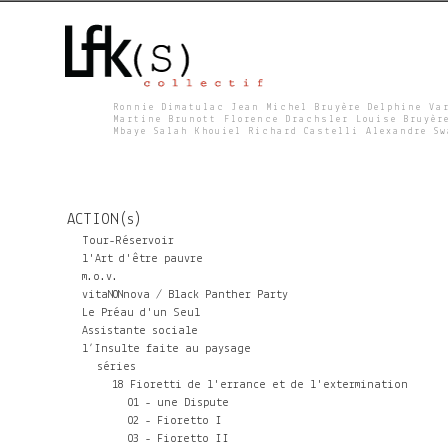
Ronnie Dimatulac Jean Michel Bruyère Delphine Va
Martine Brunott Florence Drachsler Louise Bruyèr
Mbaye Salah Khouiel Richard Castelli Alexandre S
L
F
ACTION(s)
K
Tour-Réservoir
l'Art d'être pauvre
m.o.v.
S
vitaNONnova / Black Panther Party
Le Préau d'un Seul
Assistante sociale
l’Insulte faite au paysage
séries
18 Fioretti de l'errance et de l'extermination
01 - une Dispute
02 - Fioretto I
03 - Fioretto II