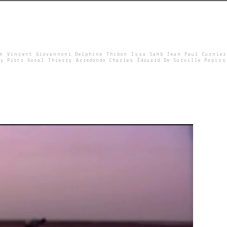
un Vincent Giovannoni Delphine Thibon Issa Samb Jean Paul Curnier
y Piotr Goral Thierry Arredondo Charles Édouard De Surville Papiss