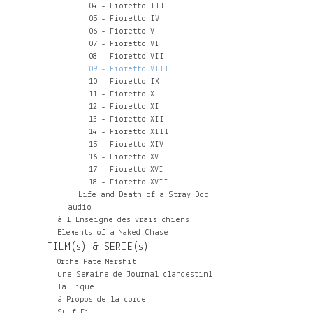
04 - Fioretto III
05 - Fioretto IV
06 - Fioretto V
07 - Fioretto VI
08 - Fioretto VII
09 - Fioretto VIII
10 - Fioretto IX
11 - Fioretto X
12 - Fioretto XI
13 - Fioretto XII
14 - Fioretto XIII
15 - Fioretto XIV
16 - Fioretto XV
17 - Fioretto XVI
18 - Fioretto XVII
Life and Death of a Stray Dog
audio
à l'Enseigne des vrais chiens
Elements of a Naked Chase
FILM(s) & SERIE(s)
Orche Pate Mershit
une Semaine de Journal clandestin1
la Tique
à Propos de la corde
Suuf Fi