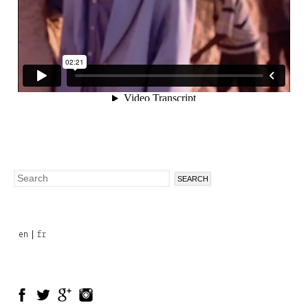
Search
Search
form
en
fr