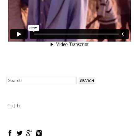
Search
Search
form
en
fr