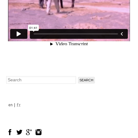
Search
Search
form
en
fr