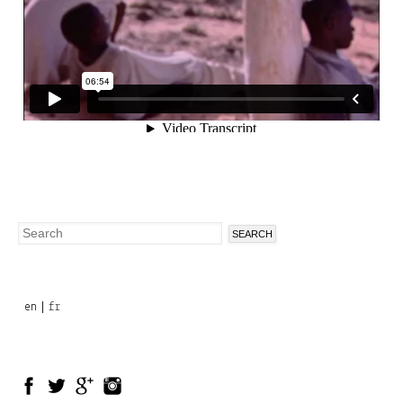
Search
Search
form
en
fr