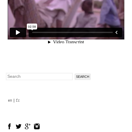
Search
Search
form
en
fr