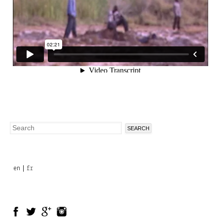
Search
Search
form
en
fr