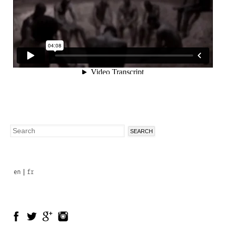
Search
Search
form
en
fr