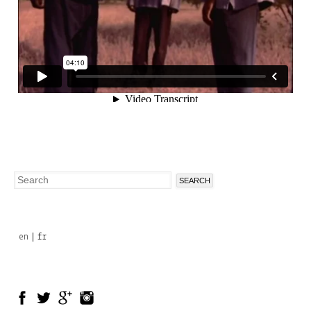
Search
Search
form
en
fr