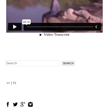
Search
Search
form
en
fr