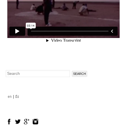
Search
Search
form
en
fr