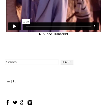
Search
Search
form
en
fr