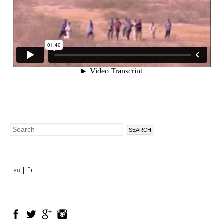
Search
Search
form
en
fr