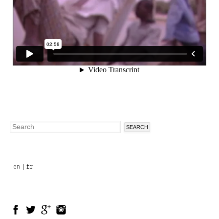
Search
Search
form
en
fr