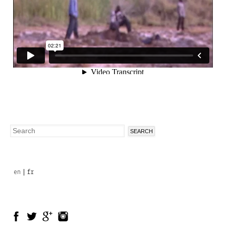
Search
Search
form
en
fr