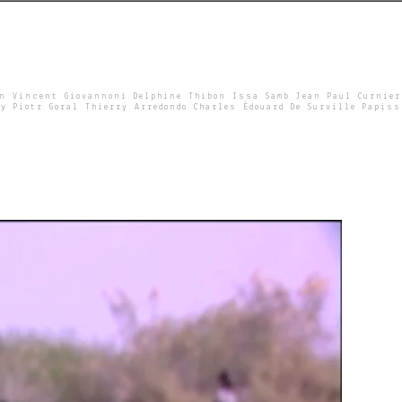
un Vincent Giovannoni Delphine Thibon Issa Samb Jean Paul Curnier
y Piotr Goral Thierry Arredondo Charles Édouard De Surville Papiss