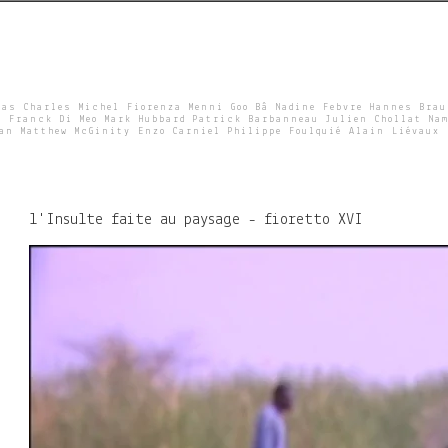
Skip
to
main
content
ras Charles Michel Fiorenza Menni Goo Bâ Nadine Febvre Hannes Bra
e Franck Di Meo Mark Hubbard Patrick Barbanneau Julien Chollat Nam
wan Matthew McGinity Enzo Carniel Philippe Foulquié Alain Liévaux
l'Insulte faite au paysage - fioretto XVI