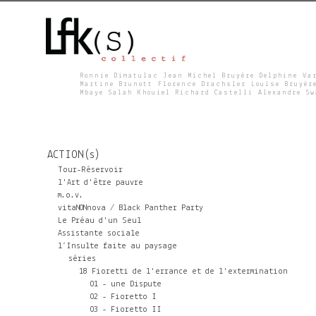
Ronnie Dimatulac Jean Michel Bruyère Delphine Va
Martine Brunott Florence Drachsler Louise Bruyèr
Mbaye Salah Khouiel Richard Castelli Alexandre S
L
F
ACTION(s)
K
Tour-Réservoir
l'Art d'être pauvre
m.o.v.
S
vitaNONnova / Black Panther Party
Le Préau d'un Seul
Assistante sociale
l’Insulte faite au paysage
séries
18 Fioretti de l'errance et de l'extermination
01 - une Dispute
02 - Fioretto I
03 - Fioretto II