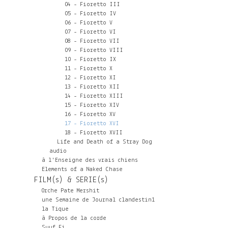
04 - Fioretto III
05 - Fioretto IV
06 - Fioretto V
07 - Fioretto VI
08 - Fioretto VII
09 - Fioretto VIII
10 - Fioretto IX
11 - Fioretto X
12 - Fioretto XI
13 - Fioretto XII
14 - Fioretto XIII
15 - Fioretto XIV
16 - Fioretto XV
17 - Fioretto XVI
18 - Fioretto XVII
Life and Death of a Stray Dog
audio
à l'Enseigne des vrais chiens
Elements of a Naked Chase
FILM(s) & SERIE(s)
Orche Pate Mershit
une Semaine de Journal clandestin1
la Tique
à Propos de la corde
Suuf Fi