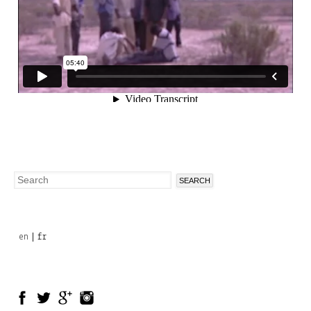
Search
Search
form
en
fr