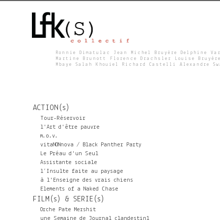
Ronnie Dimatulac Jean Michel Bruyère Delphine Va
Martine Brunott Florence Drachsler Louise Bruyèr
Mbaye Salah Khouiel Richard Castelli Alexandre S
L
F
ACTION(s)
K
Tour-Réservoir
l'Art d'être pauvre
m.o.v.
S
vitaNONnova / Black Panther Party
Le Préau d'un Seul
Assistante sociale
l’Insulte faite au paysage
à l'Enseigne des vrais chiens
Elements of a Naked Chase
FILM(s) & SERIE(s)
Orche Pate Mershit
une Semaine de Journal clandestin1