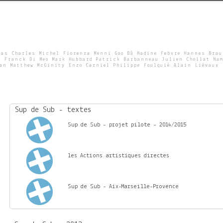
Skip
to
main
content
ras Charles Michel Fiorenza Menni Goo Bâ Nadine Febvre Hannes Bra
e Franck Di Meo Mark Hubbard Patrick Barbanneau Julien Chollat Nam
wan Matthew McGinity Enzo Carniel Philippe Foulquié Alain Liévaux
Sup de Sub - textes
Sup de Sub - projet pilote - 2014/2015
les Actions artistiques directes
Sup de Sub - Aix-Marseille-Provence