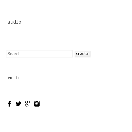
audio
Search
Search
form
en
fr