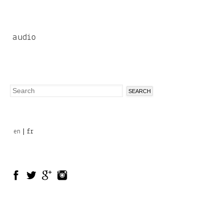
audio
Search
Search
form
en
fr