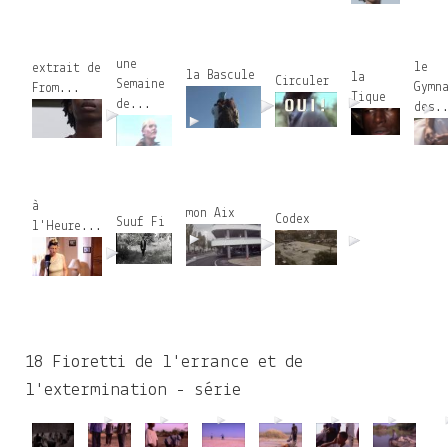
une
le
extrait de
la Bascule
la
Circuler
Semaine
Gymn
From...
Tique
de...
des.
à
mon Aix
Codex
Suuf Fi
l'Heure...
18 Fioretti de l'errance et de
l'extermination - série