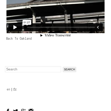
Back To Oakland
Search
Search
form
en
fr