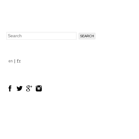
Search
Search
form
en
fr