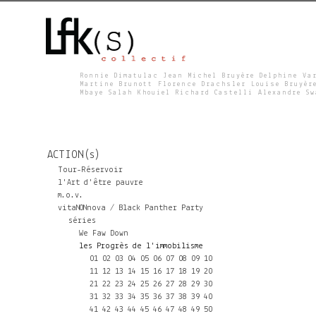
Ronnie Dimatulac Jean Michel Bruyère Delphine Va
Martine Brunott Florence Drachsler Louise Bruyèr
Mbaye Salah Khouiel Richard Castelli Alexandre S
L
F
ACTION(s)
K
Tour-Réservoir
l'Art d'être pauvre
m.o.v.
S
vitaNONnova / Black Panther Party
séries
We Faw Down
les Progrès de l'immobilisme
01
02
03
04
05
06
07
08
09
10
11
12
13
14
15
16
17
18
19
20
21
22
23
24
25
26
27
28
29
30
31
32
33
34
35
36
37
38
39
40
41
42
43
44
45
46
47
48
49
50