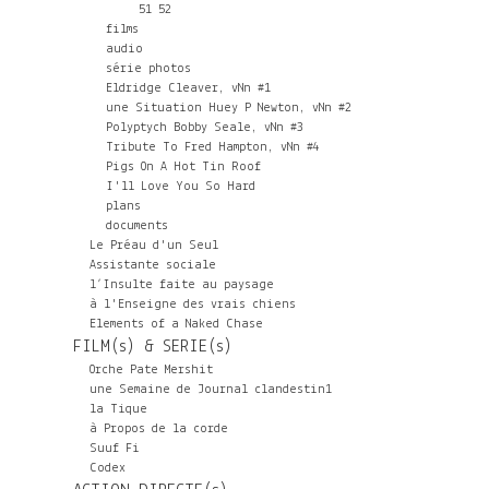
51
52
films
audio
série photos
Eldridge Cleaver, vNn #1
une Situation Huey P Newton, vNn #2
Polyptych Bobby Seale, vNn #3
Tribute To Fred Hampton, vNn #4
Pigs On A Hot Tin Roof
I'll Love You So Hard
plans
documents
Le Préau d'un Seul
Assistante sociale
l’Insulte faite au paysage
à l'Enseigne des vrais chiens
Elements of a Naked Chase
FILM(s) & SERIE(s)
Orche Pate Mershit
une Semaine de Journal clandestin1
la Tique
à Propos de la corde
Suuf Fi
Codex