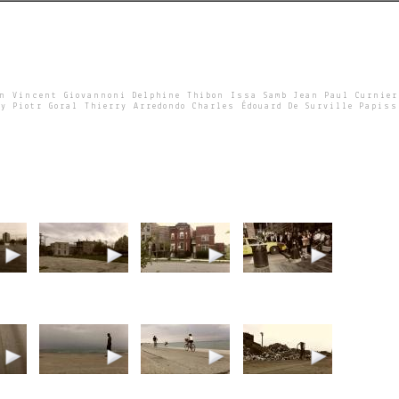
un Vincent Giovannoni Delphine Thibon Issa Samb Jean Paul Curnier
y Piotr Goral Thierry Arredondo Charles Édouard De Surville Papiss