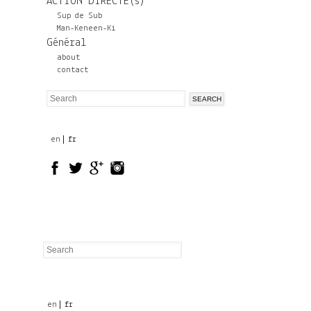
ACTION DIRECTE(s)
Sup de Sub
Man-Keneen-Ki
Général
about
contact
S
S
e
a
e
r
en
fr
a
c
r
h
c
h
f
o
r
Search
m
Search
form
en
fr