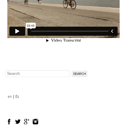
Search
Search
form
en
fr