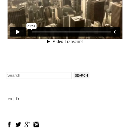
Search
Search
form
en
fr