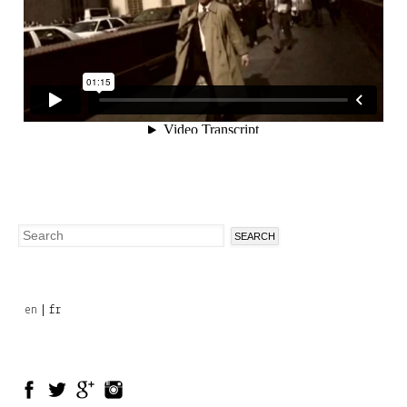
Search
Search
form
en
fr