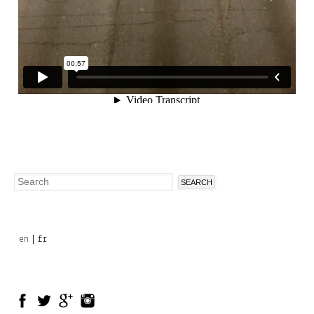
Search
Search
form
en
fr