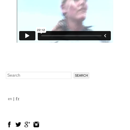
Search
Search
form
en
fr