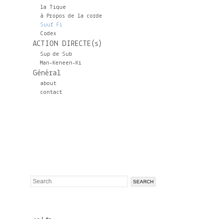
la Tique
à Propos de la corde
Suuf Fi
Codex
ACTION DIRECTE(s)
Sup de Sub
Man-Keneen-Ki
Général
about
contact
Search
Search
form