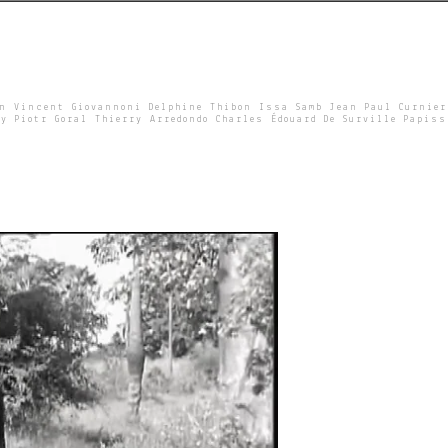
un Vincent Giovannoni Delphine Thibon Issa Samb Jean Paul Curnier
y Piotr Goral Thierry Arredondo Charles Édouard De Surville Papiss