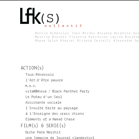
Ronnie Dimatulac Jean Michel Bruyère Delphine Va
Martine Brunott Florence Drachsler Louise Bruyèr
Mbaye Salah Khouiel Richard Castelli Alexandre S
L
F
ACTION(s)
K
Tour-Réservoir
l'Art d'être pauvre
m.o.v.
S
vitaNONnova / Black Panther Party
Le Préau d'un Seul
Assistante sociale
l’Insulte faite au paysage
à l'Enseigne des vrais chiens
Elements of a Naked Chase
FILM(s) & SERIE(s)
Orche Pate Mershit
une Semaine de Journal clandestin1