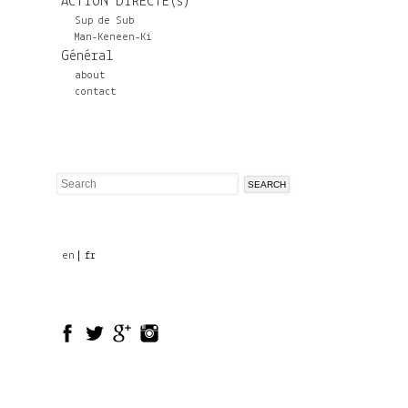
ACTION DIRECTE(s)
Sup de Sub
Man-Keneen-Ki
Général
about
contact
Search
Search
form
en
fr