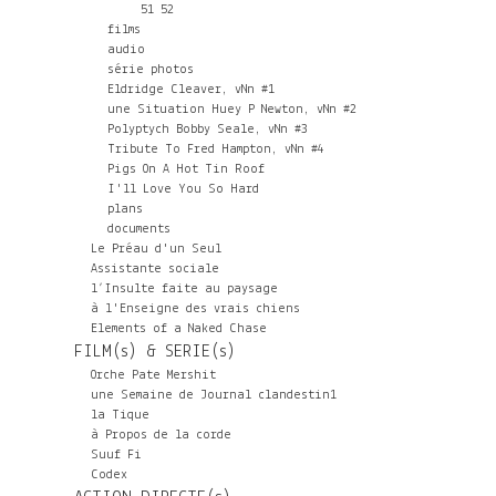
51
52
films
audio
série photos
Eldridge Cleaver, vNn #1
une Situation Huey P Newton, vNn #2
Polyptych Bobby Seale, vNn #3
Tribute To Fred Hampton, vNn #4
Pigs On A Hot Tin Roof
I'll Love You So Hard
plans
documents
Le Préau d'un Seul
Assistante sociale
l’Insulte faite au paysage
à l'Enseigne des vrais chiens
Elements of a Naked Chase
FILM(s) & SERIE(s)
Orche Pate Mershit
une Semaine de Journal clandestin1
la Tique
à Propos de la corde
Suuf Fi
Codex