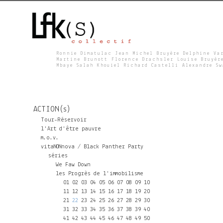
Ronnie Dimatulac Jean Michel Bruyère Delphine Va
Martine Brunott Florence Drachsler Louise Bruyèr
Mbaye Salah Khouiel Richard Castelli Alexandre S
L
F
ACTION(s)
K
Tour-Réservoir
l'Art d'être pauvre
m.o.v.
S
vitaNONnova / Black Panther Party
séries
We Faw Down
les Progrès de l'immobilisme
01
02
03
04
05
06
07
08
09
10
11
12
13
14
15
16
17
18
19
20
21
22
23
24
25
26
27
28
29
30
31
32
33
34
35
36
37
38
39
40
41
42
43
44
45
46
47
48
49
50