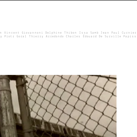
un Vincent Giovannoni Delphine Thibon Issa Samb Jean Paul Curnier
y Piotr Goral Thierry Arredondo Charles Édouard De Surville Papiss