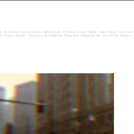
un Vincent Giovannoni Delphine Thibon Issa Samb Jean Paul Curnier
y Piotr Goral Thierry Arredondo Charles Édouard De Surville Papiss