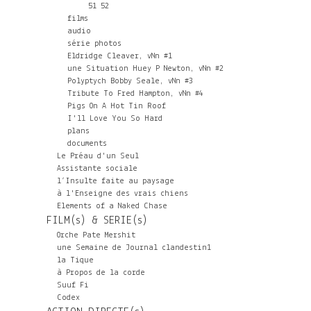
51
52
films
audio
série photos
Eldridge Cleaver, vNn #1
une Situation Huey P Newton, vNn #2
Polyptych Bobby Seale, vNn #3
Tribute To Fred Hampton, vNn #4
Pigs On A Hot Tin Roof
I'll Love You So Hard
plans
documents
Le Préau d'un Seul
Assistante sociale
l’Insulte faite au paysage
à l'Enseigne des vrais chiens
Elements of a Naked Chase
FILM(s) & SERIE(s)
Orche Pate Mershit
une Semaine de Journal clandestin1
la Tique
à Propos de la corde
Suuf Fi
Codex