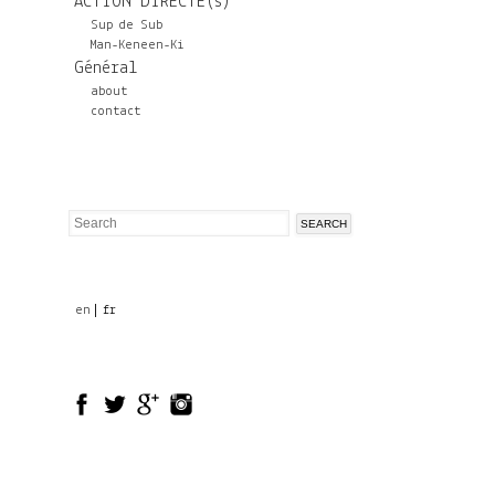
ACTION DIRECTE(s)
Sup de Sub
Man-Keneen-Ki
Général
about
contact
Search
Search
form
en
fr