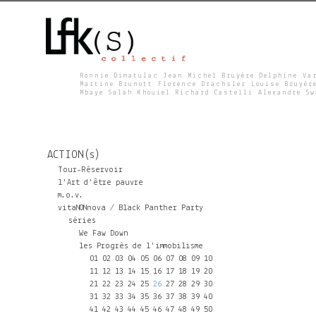
Ronnie Dimatulac Jean Michel Bruyère Delphine Va
Martine Brunott Florence Drachsler Louise Bruyèr
Mbaye Salah Khouiel Richard Castelli Alexandre S
L
F
ACTION(s)
K
Tour-Réservoir
l'Art d'être pauvre
m.o.v.
S
vitaNONnova / Black Panther Party
séries
We Faw Down
les Progrès de l'immobilisme
01
02
03
04
05
06
07
08
09
10
11
12
13
14
15
16
17
18
19
20
21
22
23
24
25
26
27
28
29
30
31
32
33
34
35
36
37
38
39
40
41
42
43
44
45
46
47
48
49
50