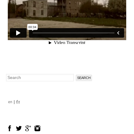
Search
Search
form
en
fr