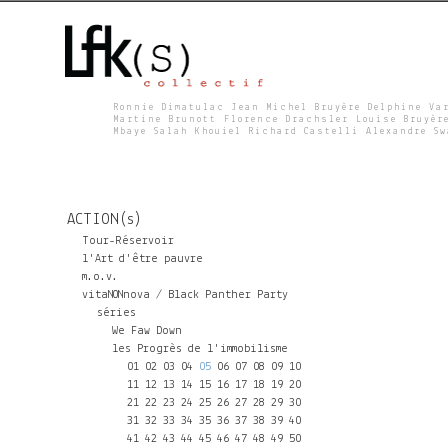
Ronnie Dimatulac Jean Michel Bruyère Delphine Va
Martine Brunott Florence Drachsler Louise Bruyèr
Mbaye Salah Khouiel Richard Castelli Alexandre S
L
F
ACTION(s)
K
Tour-Réservoir
l'Art d'être pauvre
m.o.v.
S
vitaNONnova / Black Panther Party
séries
We Faw Down
les Progrès de l'immobilisme
01
02
03
04
05
06
07
08
09
10
11
12
13
14
15
16
17
18
19
20
21
22
23
24
25
26
27
28
29
30
31
32
33
34
35
36
37
38
39
40
41
42
43
44
45
46
47
48
49
50