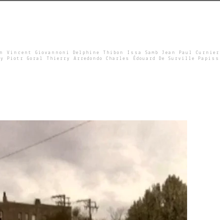
un Vincent Giovannoni Delphine Thibon Issa Samb Jean Paul Curnier
y Piotr Goral Thierry Arredondo Charles Édouard De Surville Papiss