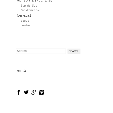
ACTION DIRECTE(s)
Sup de Sub
Man-Keneen-Ki
Général
about
contact
Search
Search
form
en
fr