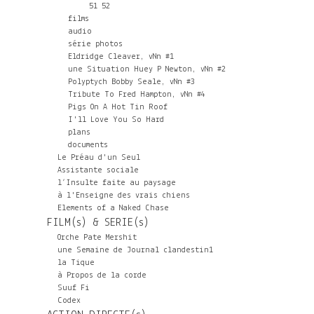
51
52
films
audio
série photos
Eldridge Cleaver, vNn #1
une Situation Huey P Newton, vNn #2
Polyptych Bobby Seale, vNn #3
Tribute To Fred Hampton, vNn #4
Pigs On A Hot Tin Roof
I'll Love You So Hard
plans
documents
Le Préau d'un Seul
Assistante sociale
l’Insulte faite au paysage
à l'Enseigne des vrais chiens
Elements of a Naked Chase
FILM(s) & SERIE(s)
Orche Pate Mershit
une Semaine de Journal clandestin1
la Tique
à Propos de la corde
Suuf Fi
Codex