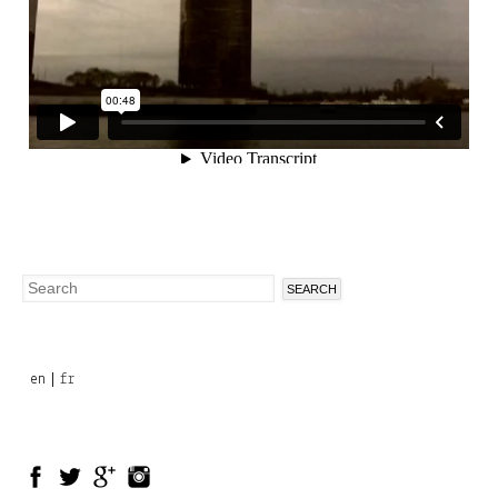
Search
Search
form
en
fr