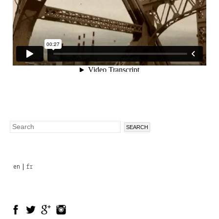
Search
Search
form
en
fr