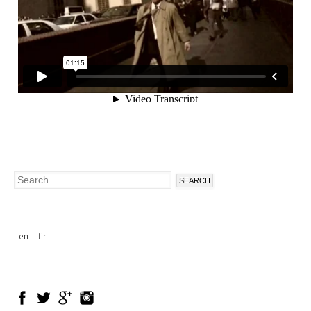
Search
Search
form
en
fr