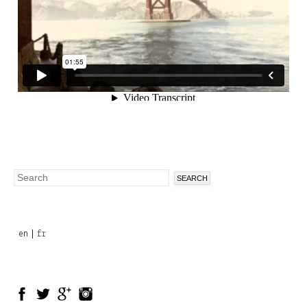
Search
Search
form
en
fr