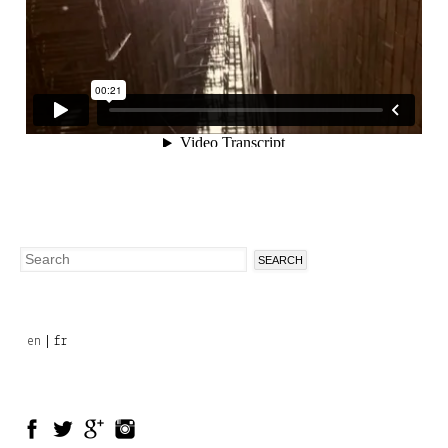
Search
Search
form
en
fr