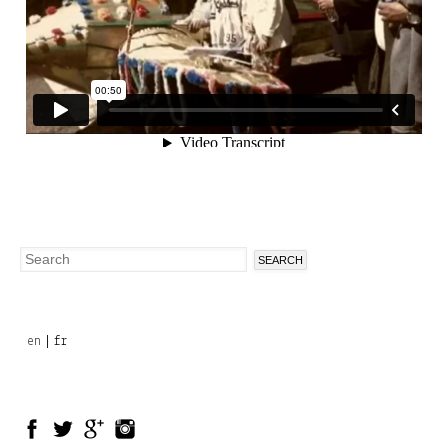
Search
Search
form
en
fr