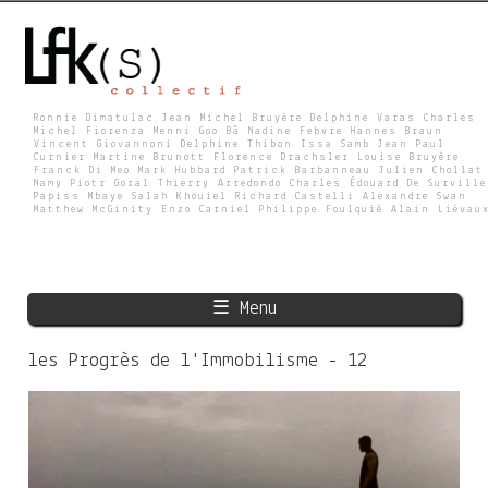
Skip
to
main
content
Ronnie Dimatulac Jean Michel Bruyère Delphine Varas Charles
Michel Fiorenza Menni Goo Bâ Nadine Febvre Hannes Braun
Vincent Giovannoni Delphine Thibon Issa Samb Jean Paul
L
Curnier Martine Brunott Florence Drachsler Louise Bruyère
Franck Di Meo Mark Hubbard Patrick Barbanneau Julien Chollat
Namy Piotr Goral Thierry Arredondo Charles Édouard De Surville
Papiss Mbaye Salah Khouiel Richard Castelli Alexandre Swan
Matthew McGinity Enzo Carniel Philippe Foulquié Alain Liévau
F
K
☰ Menu
S
les Progrès de l'Immobilisme - 12