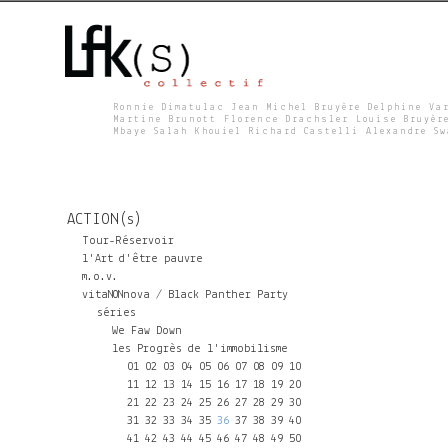
Ronnie Dimatulac Jean Michel Bruyère Delphine Va
Martine Brunott Florence Drachsler Louise Bruyèr
Mbaye Salah Khouiel Richard Castelli Alexandre S
L
F
ACTION(s)
K
Tour-Réservoir
l'Art d'être pauvre
m.o.v.
S
vitaNONnova / Black Panther Party
séries
We Faw Down
les Progrès de l'immobilisme
01
02
03
04
05
06
07
08
09
10
11
12
13
14
15
16
17
18
19
20
21
22
23
24
25
26
27
28
29
30
31
32
33
34
35
36
37
38
39
40
41
42
43
44
45
46
47
48
49
50