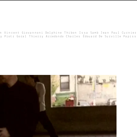
un Vincent Giovannoni Delphine Thibon Issa Samb Jean Paul Curnier
y Piotr Goral Thierry Arredondo Charles Édouard De Surville Papiss