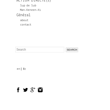
ACTION DIRECTE(s)
Sup de Sub
Man-Keneen-Ki
Général
about
contact
Search
Search
form
en
fr