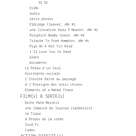
51
52
films
audio
série photos
Eldridge Cleaver, vNn #1
une Situation Huey P Newton, vNn #2
Polyptych Bobby Seale, vNn #3
Tribute To Fred Hampton, vNn #4
Pigs On A Hot Tin Roof
I'll Love You So Hard
plans
documents
Le Préau d'un Seul
Assistante sociale
l’Insulte faite au paysage
à l'Enseigne des vrais chiens
Elements of a Naked Chase
FILM(s) & SERIE(s)
Orche Pate Mershit
une Semaine de Journal clandestin1
la Tique
à Propos de la corde
Suuf Fi
Codex