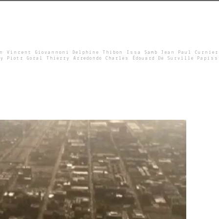
un Vincent Giovannoni Delphine Thibon Issa Samb Jean Paul Curnier
y Piotr Goral Thierry Arredondo Charles Édouard De Surville Papiss