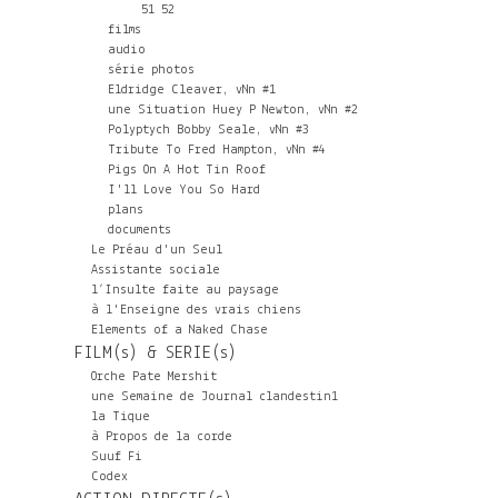
51
52
films
audio
série photos
Eldridge Cleaver, vNn #1
une Situation Huey P Newton, vNn #2
Polyptych Bobby Seale, vNn #3
Tribute To Fred Hampton, vNn #4
Pigs On A Hot Tin Roof
I'll Love You So Hard
plans
documents
Le Préau d'un Seul
Assistante sociale
l’Insulte faite au paysage
à l'Enseigne des vrais chiens
Elements of a Naked Chase
FILM(s) & SERIE(s)
Orche Pate Mershit
une Semaine de Journal clandestin1
la Tique
à Propos de la corde
Suuf Fi
Codex