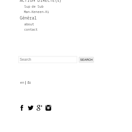
ACTION DIRECTE(s)
Sup de Sub
Man-Keneen-Ki
Général
about
contact
Search
Search
form
en
fr